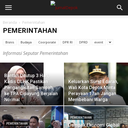
Beranda
Pemerintahan
PEMERINTAHAN
Bisnis
Budaya
Coorporate
DPR RI
DPRD
event
Informasi Seputar Pemerintahan
Bantah Ditutup 3 Hari,
Kadis DLHK Pastikan
Keluarkan Surat Edaran,
Pengangkutan Sampah
Wali Kota Depok Minta
ke TPA Cipayung Berjalan
Perayaan 17an Jangan
Normal
Membebani Warga
PEMERINTAHAN
PEMERINTAHAN
Dampak Ekonomi Global