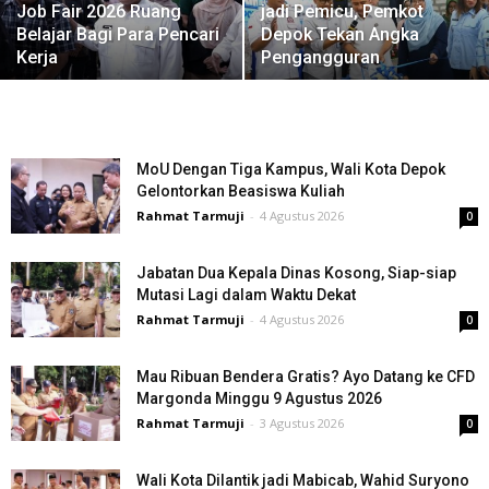
Job Fair 2026 Ruang
jadi Pemicu, Pemkot
Belajar Bagi Para Pencari
Depok Tekan Angka
Kerja
Pengangguran
MoU Dengan Tiga Kampus, Wali Kota Depok
Gelontorkan Beasiswa Kuliah
Rahmat Tarmuji
-
4 Agustus 2026
0
Jabatan Dua Kepala Dinas Kosong, Siap-siap
Mutasi Lagi dalam Waktu Dekat
Rahmat Tarmuji
-
4 Agustus 2026
0
Mau Ribuan Bendera Gratis? Ayo Datang ke CFD
Margonda Minggu 9 Agustus 2026
Rahmat Tarmuji
-
3 Agustus 2026
0
Wali Kota Dilantik jadi Mabicab, Wahid Suryono