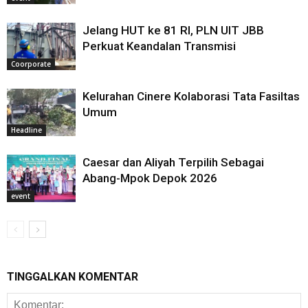
Jelang HUT ke 81 RI, PLN UIT JBB
Perkuat Keandalan Transmisi
Coorporate
Kelurahan Cinere Kolaborasi Tata Fasiltas
Umum
Headline
Caesar dan Aliyah Terpilih Sebagai
Abang-Mpok Depok 2026
event
TINGGALKAN KOMENTAR